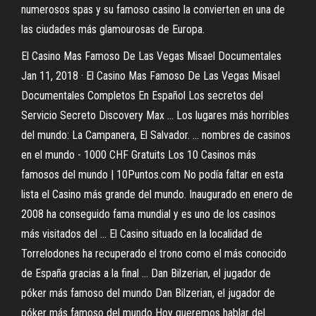
numerosos spas y su famoso casino la convierten en una de
las ciudades más glamourosas de Europa.
El Casino Mas Famoso De Las Vegas Misael Documentales
Jan 11, 2018 · El Casino Mas Famoso De Las Vegas Misael
Documentales Completos En Español Los secretos del
Servicio Secreto Discovery Max ... Los lugares más horribles
del mundo: La Campanera, El Salvador. ... nombres de casinos
en el mundo - 1000 CHF Gratuits Los 10 Casinos más
famosos del mundo | 10Puntos.com No podía faltar en esta
lista el Casino más grande del mundo. Inaugurado en enero de
2008 ha conseguido fama mundial y es uno de los casinos
más visitados del … El Casino situado en la localidad de
Torrelodones ha recuperado el trono como el más conocido
de España gracias a la final … Dan Bilzerian, el jugador de
póker más famoso del mundo Dan Bilzerian, el jugador de
póker más famoso del mundo Hoy queremos hablar del