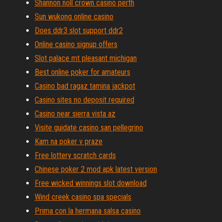
Shannon noll crown casino perth
Sun wukong online casino
Does ddr3 slot support ddr2
Online casino signup offers
Slot palace mt pleasant michigan
Best online poker for amateurs
Casino bad ragaz tamina jackpot
Casino sites no deposit required
Casino near sierra vista az
Visite guidate casino san pellegrino
Kam na poker v praze
Free lottery scratch cards
Chinese poker 2 mod apk latest version
Free wicked winnings slot download
Wind creek casino spa specials
Prima con la hermana salsa casino